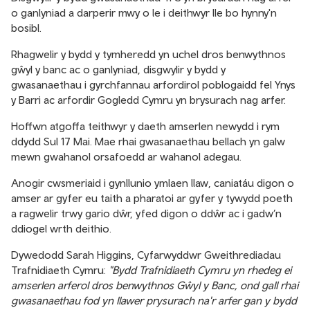
o ganlyniad a darperir mwy o le i deithwyr lle bo hynny'n
bosibl.
Rhagwelir y bydd y tymheredd yn uchel dros benwythnos
gŵyl y banc ac o ganlyniad, disgwylir y bydd y
gwasanaethau i gyrchfannau arfordirol poblogaidd fel Ynys
y Barri ac arfordir Gogledd Cymru yn brysurach nag arfer.
Hoffwn atgoffa teithwyr y daeth amserlen newydd i rym
ddydd Sul 17 Mai. Mae rhai gwasanaethau bellach yn galw
mewn gwahanol orsafoedd ar wahanol adegau.
Anogir cwsmeriaid i gynllunio ymlaen llaw, caniatáu digon o
amser ar gyfer eu taith a pharatoi ar gyfer y tywydd poeth
a ragwelir trwy gario dŵr, yfed digon o ddŵr ac i gadw’n
ddiogel wrth deithio.
Dywedodd Sarah Higgins, Cyfarwyddwr Gweithrediadau
Trafnidiaeth Cymru:
"Bydd Trafnidiaeth Cymru yn rhedeg ei
amserlen arferol dros benwythnos Gŵyl y Banc, ond gall rhai
gwasanaethau fod yn llawer prysurach na'r arfer gan y bydd