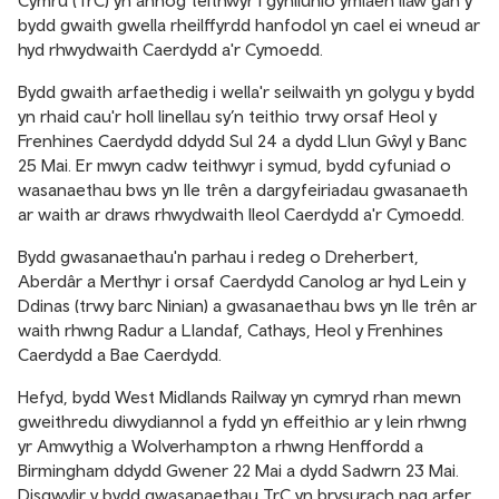
Cymru (TrC) yn annog teithwyr i gynllunio ymlaen llaw gan y
bydd gwaith gwella rheilffyrdd hanfodol yn cael ei wneud ar
hyd rhwydwaith Caerdydd a'r Cymoedd.
Bydd gwaith arfaethedig i wella'r seilwaith yn golygu y bydd
yn rhaid cau'r holl linellau sy’n teithio trwy orsaf Heol y
Frenhines Caerdydd ddydd Sul 24 a dydd Llun Gŵyl y Banc
25 Mai. Er mwyn cadw teithwyr i symud, bydd cyfuniad o
wasanaethau bws yn lle trên a dargyfeiriadau gwasanaeth
ar waith ar draws rhwydwaith lleol Caerdydd a'r Cymoedd.
Bydd gwasanaethau'n parhau i redeg o Dreherbert,
Aberdâr a Merthyr i orsaf Caerdydd Canolog ar hyd Lein y
Ddinas (trwy barc Ninian) a gwasanaethau bws yn lle trên ar
waith rhwng Radur a Llandaf, Cathays, Heol y Frenhines
Caerdydd a Bae Caerdydd.
Hefyd, bydd West Midlands Railway yn cymryd rhan mewn
gweithredu diwydiannol a fydd yn effeithio ar y lein rhwng
yr Amwythig a Wolverhampton a rhwng Henffordd a
Birmingham ddydd Gwener 22 Mai a dydd Sadwrn 23 Mai.
Disgwylir y bydd gwasanaethau TrC yn brysurach nag arfer