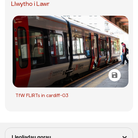
Llwytho i Lawr
TfW FLIRTs in cardiff-03
Lleoliadau gorau