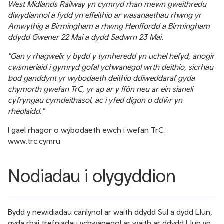
West Midlands Railway yn cymryd rhan mewn gweithredu
diwydiannol a fydd yn effeithio ar wasanaethau rhwng yr
Amwythig a Birmingham a rhwng Henffordd a Birmingham
ddydd Gwener 22 Mai a dydd Sadwrn 23 Mai.
"Gan y rhagwelir y bydd y tymheredd yn uchel hefyd, anogir
cwsmeriaid i gymryd gofal ychwanegol wrth deithio, sicrhau
bod ganddynt yr wybodaeth deithio ddiweddaraf gyda
chymorth gwefan TrC, yr ap ar y ffôn neu ar ein sianeli
cyfryngau cymdeithasol, ac i yfed digon o ddŵr yn
rheolaidd."
I gael rhagor o wybodaeth ewch i wefan TrC:
www.trc.cymru
Nodiadau i olygyddion
Bydd y newidiadau canlynol ar waith ddydd Sul a dydd Llun,
gyda rhai trefniadau ychwanegol ar waith ar ddydd Llun yn