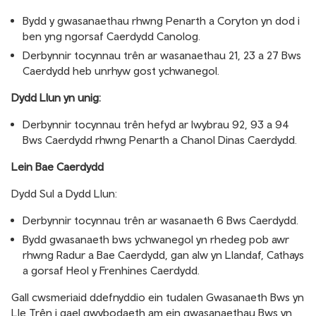
Bydd y gwasanaethau rhwng Penarth a Coryton yn dod i
ben yng ngorsaf Caerdydd Canolog.
Derbynnir tocynnau trên ar wasanaethau 21, 23 a 27 Bws
Caerdydd heb unrhyw gost ychwanegol.
Dydd Llun yn unig:
Derbynnir tocynnau trên hefyd ar lwybrau 92, 93 a 94
Bws Caerdydd rhwng Penarth a Chanol Dinas Caerdydd.
Lein Bae Caerdydd
Dydd Sul a Dydd Llun:
Derbynnir tocynnau trên ar wasanaeth 6 Bws Caerdydd.
Bydd gwasanaeth bws ychwanegol yn rhedeg pob awr
rhwng Radur a Bae Caerdydd, gan alw yn Llandaf, Cathays
a gorsaf Heol y Frenhines Caerdydd.
Gall cwsmeriaid ddefnyddio ein tudalen Gwasanaeth Bws yn
Lle Trên i gael gwybodaeth am ein gwasanaethau Bws yn