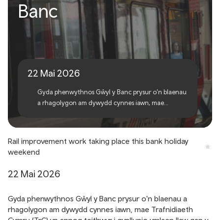
Gwaith gwella rheilffyrdd
Banc
yn ystod penwythnos Gŵyl
y Banc
22 Mai 2026
Gyda phenwythnos Gŵyl y Banc prysur o'n blaenau
a rhagolygon am dywydd cynnes iawn, mae
Trafnidiaeth Cymru (TrC) yn annog teithwyr i
gynllunio ymlaen llaw gan y bydd gwaith gwella
rheilffyrdd hanfodol yn cael ei wneud ar hyd
Rail improvement work taking place this bank holiday
rhwydwaith Caerdydd a'r Cymoedd.
weekend
22 Mai 2026
Gyda phenwythnos Gŵyl y Banc prysur o'n blaenau a
rhagolygon am dywydd cynnes iawn, mae Trafnidiaeth