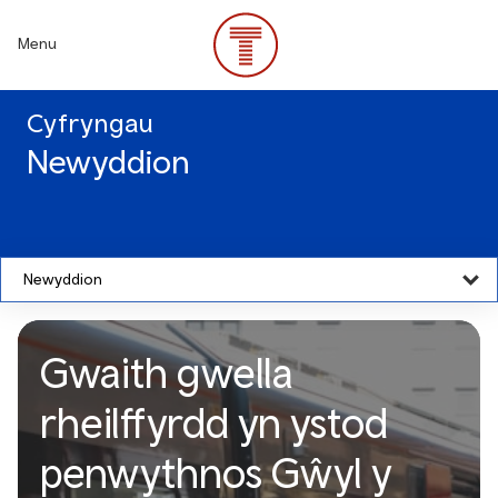
Skip
to
Menu
main
content
Cyfryngau
Newyddion
Newyddion
Gwaith gwella
rheilffyrdd yn ystod
penwythnos Gŵyl y