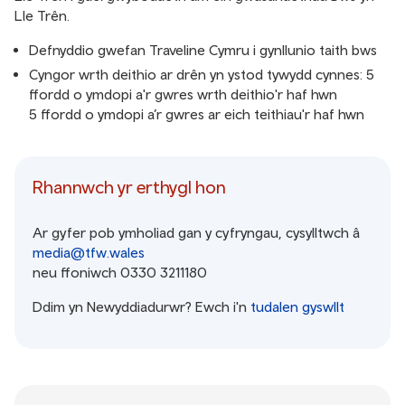
Lle Trên.
Defnyddio gwefan Traveline Cymru i gynllunio taith bws
Cyngor wrth deithio ar drên yn ystod tywydd cynnes: 5
ffordd o ymdopi a'r gwres wrth deithio'r haf hwn
5 ffordd o ymdopi a’r gwres ar eich teithiau'r haf hwn
Rhannwch yr erthygl hon
Ar gyfer pob ymholiad gan y cyfryngau, cysylltwch â
media@tfw.wales
neu ffoniwch 0330 3211180
Ddim yn Newyddiadurwr? Ewch i'n
tudalen gyswllt