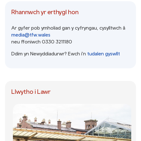
Rhannwch yr erthygl hon
Ar gyfer pob ymholiad gan y cyfryngau, cysylltwch â
media@tfw.wales
neu ffoniwch 0330 3211180
Ddim yn Newyddiadurwr? Ewch i'n
tudalen gyswllt
Llwytho i Lawr