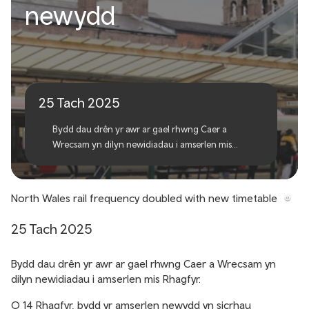
Amlder rheilffyrdd
newydd
Gogledd Cymru wedi dyblu
gydag amserlen newydd
25 Tach 2025
Bydd dau drên yr awr ar gael rhwng Caer a
Wrecsam yn dilyn newidiadau i amserlen mis
Rhagfyr.
North Wales rail frequency doubled with new timetable
25 Tach 2025
Bydd dau drên yr awr ar gael rhwng Caer a Wrecsam yn
dilyn newidiadau i amserlen mis Rhagfyr.
O 14 Rhagfyr, bydd yr amserlen newydd yn sicrhau