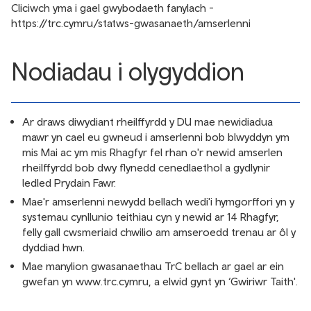
Cliciwch yma i gael gwybodaeth fanylach -
https://trc.cymru/statws-gwasanaeth/amserlenni
Nodiadau i olygyddion
Ar draws diwydiant rheilffyrdd y DU mae newidiadua
mawr yn cael eu gwneud i amserlenni bob blwyddyn ym
mis Mai ac ym mis Rhagfyr fel rhan o'r newid amserlen
rheilffyrdd bob dwy flynedd cenedlaethol a gydlynir
ledled Prydain Fawr.
Mae'r amserlenni newydd bellach wedi'i hymgorffori yn y
systemau cynllunio teithiau cyn y newid ar 14 Rhagfyr,
felly gall cwsmeriaid chwilio am amseroedd trenau ar ôl y
dyddiad hwn.
Mae manylion gwasanaethau TrC bellach ar gael ar ein
gwefan yn
www.trc.cymru
, a elwid gynt yn ‘Gwiriwr Taith'.