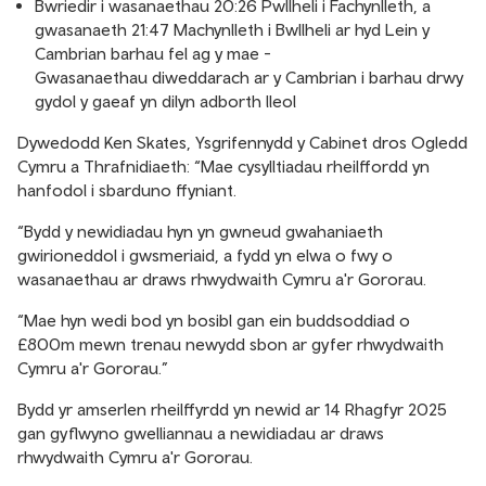
Bwriedir i wasanaethau 20:26 Pwllheli i Fachynlleth, a
gwasanaeth 21:47 Machynlleth i Bwllheli ar hyd Lein y
Cambrian barhau fel ag y mae -
Gwasanaethau diweddarach ar y Cambrian i barhau drwy
gydol y gaeaf yn dilyn adborth lleol
Dywedodd Ken Skates, Ysgrifennydd y Cabinet dros Ogledd
Cymru a Thrafnidiaeth: “Mae cysylltiadau rheilffordd yn
hanfodol i sbarduno ffyniant.
“Bydd y newidiadau hyn yn gwneud gwahaniaeth
gwirioneddol i gwsmeriaid, a fydd yn elwa o fwy o
wasanaethau ar draws rhwydwaith Cymru a'r Gororau.
“Mae hyn wedi bod yn bosibl gan ein buddsoddiad o
£800m mewn trenau newydd sbon ar gyfer rhwydwaith
Cymru a'r Gororau.”
Bydd yr amserlen rheilffyrdd yn newid ar 14 Rhagfyr 2025
gan gyflwyno gwelliannau a newidiadau ar draws
rhwydwaith Cymru a'r Gororau.