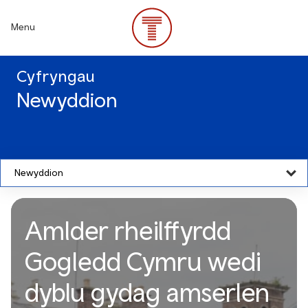
Skip
to
Menu
main
content
Cyfryngau
Newyddion
Newyddion
Amlder rheilffyrdd
Gogledd Cymru wedi
dyblu gydag amserlen