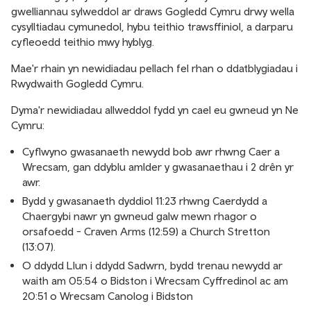
gwelliannau sylweddol ar draws Gogledd Cymru drwy wella
cysylltiadau cymunedol, hybu teithio trawsffiniol, a darparu
cyfleoedd teithio mwy hyblyg.
Mae'r rhain yn newidiadau pellach fel rhan o ddatblygiadau i
Rwydwaith Gogledd Cymru.
Dyma'r newidiadau allweddol fydd yn cael eu gwneud yn Ne
Cymru:
Cyflwyno gwasanaeth newydd bob awr rhwng Caer a
Wrecsam, gan ddyblu amlder y gwasanaethau i 2 drên yr
awr.
Bydd y gwasanaeth dyddiol 11:23 rhwng Caerdydd a
Chaergybi nawr yn gwneud galw mewn rhagor o
orsafoedd - Craven Arms (12:59) a Church Stretton
(13:07).
O ddydd Llun i ddydd Sadwrn, bydd trenau newydd ar
waith am 05:54 o Bidston i Wrecsam Cyffredinol ac am
20:51 o Wrecsam Canolog i Bidston