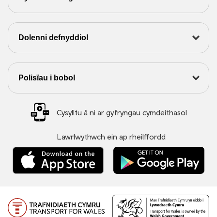
Dolenni defnyddiol
Polisïau i bobol
Cysylltu â ni ar gyfryngau cymdeithasol
Lawrlwythwch ein ap rheilffordd