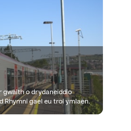
 gwaith o drydaneiddio
dd Rhymni gael eu troi ymlaen.