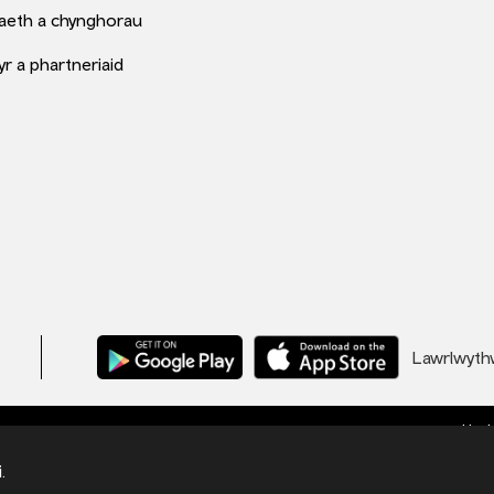
aeth a chynghorau
r a phartneriaid
Lawrlwythw
Hysb
a Lloegr o dan rif 09476013 yn Llys Cadwyn,
.