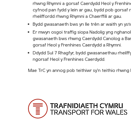
rhwng Rhymni a gorsaf Caerdydd Heol y Frenhine
cyfnod pan fydd y lein ar gau, bydd pob gorsaf r
rheilffordd rhwng Rhymni a Chaerffili ar gau.
Bydd gwasanaeth bws yn lle trên ar waith yn ys
Er mwyn osgoi traffig siopa Nadolig yng nghano
gwasanaeth bws rhwng Caerdydd Canolog a Barg
gorsaf Heol y Frenhines Caerdydd a Rhymni.
Ddydd Sul 7 Rhagfyr, bydd gwasanaethau rheilff
ngorsaf Heol y Frenhines Caerdydd.
Mae TrC yn annog pob teithiwr sy'n teithio rhwng