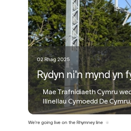
02 Rhag 2025
Rydyn ni'n mynd yn fy
Mae Trafnidiaeth Cymru wed
llinellau Cymoedd De Cymru,
We're going live on the Rhymney line