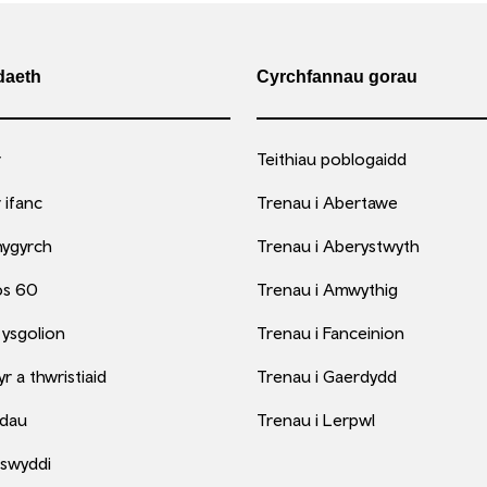
aeth
Cyrchfannau gorau
r
Teithiau poblogaidd
 ifanc
Trenau i Abertawe
hygyrch
Trenau i Aberystwyth
os 60
Trenau i Amwythig
 ysgolion
Trenau i Fanceinion
 a thwristiaid
Trenau i Gaerdydd
dau
Trenau i Lerpwl
 swyddi