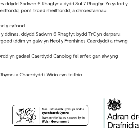
s ddydd Sadwrn 6 Rhagfyr a dydd Sul 7 Rhagfyr. Yn ystod y
eilffordd, pont troed rheilffordd, a chroesfannau
tod y cyfnod.
l y ddinas, ddydd Sadwrn 6 Rhagfyr, bydd TrC yn darparu
oed (ddim yn galw yn Heol y Frenhines Caerdydd) a rhwng
yrdd yn gadael Caerdydd Canolog fel arfer, gan alw yng
 Rhymni a Chaerdydd i
Wirio cyn teithio