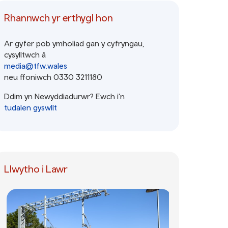
Rhannwch yr erthygl hon
Ar gyfer pob ymholiad gan y cyfryngau,
cysylltwch â
media@tfw.wales
neu ffoniwch 0330 3211180
Ddim yn Newyddiadurwr? Ewch i'n
tudalen gyswllt
Llwytho i Lawr