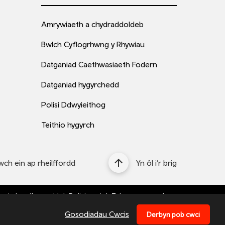
Amrywiaeth a chydraddoldeb
Bwlch Cyflogrhwng y Rhywiau
Datganiad Caethwasiaeth Fodern
Datganiad hygyrchedd
Polisi Ddwyieithog
Teithio hygyrch
ch ein ap rheilffordd
Yn ôl i’r brig
ysiad preifatrwydd
Polisi cwci
Telerau ac amodau
Bottom
Gosodiadau Cwcis
Derbyn pob cwci