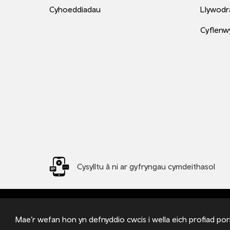
Cyhoeddiadau
Llywodr
Cyflenwy
Cysylltu â ni ar gyfryngau cymdeithasol
© 2026 TfW
Trafnidiaeth Cymru Cyf - Wedi'i gofrestru yng Nghymru 
Mae’r wefan hon yn defnyddio cwcis i wella eich profiad pori
Pontypridd, CF37 4TH