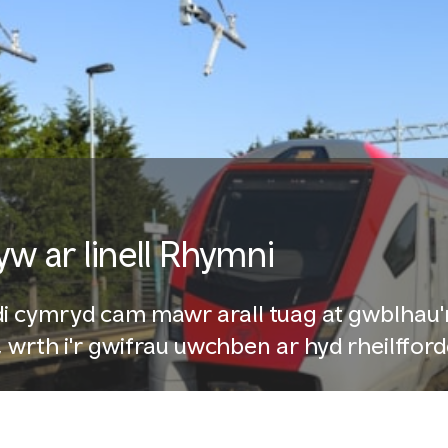
w ar linell Rhymni
i cymryd cam mawr arall tuag at gwblhau'r
 wrth i'r gwifrau uwchben ar hyd rheilffor