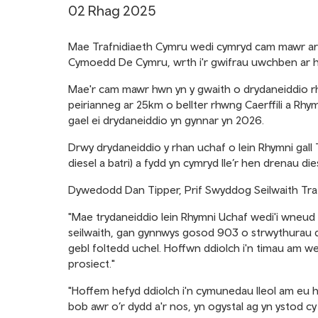
02 Rhag 2025
Mae Trafnidiaeth Cymru wedi cymryd cam mawr arall
Cymoedd De Cymru, wrth i'r gwifrau uwchben ar hy
Mae'r cam mawr hwn yn y gwaith o drydaneiddio r
peirianneg ar 25km o bellter rhwng Caerffili a Rhymn
gael ei drydaneiddio yn gynnar yn 2026.
Drwy drydaneiddio y rhan uchaf o lein Rhymni gall
diesel a batri) a fydd yn cymryd lle’r hen drenau die
Dywedodd Dan Tipper, Prif Swyddog Seilwaith Tr
"Mae trydaneiddio lein Rhymni Uchaf wedi'i wneud 
seilwaith, gan gynnwys gosod 903 o strwythurau 
gebl foltedd uchel. Hoffwn ddiolch i'n timau am wei
prosiect."
"Hoffem hefyd ddiolch i'n cymunedau lleol am eu 
bob awr o’r dydd a'r nos, yn ogystal ag yn ystod cy