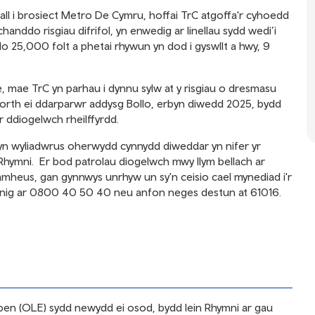
arall i brosiect Metro De Cymru, hoffai TrC atgoffa'r cyhoedd
handdo risgiau difrifol, yn enwedig ar linellau sydd wedi’i
o 25,000 folt a phetai rhywun yn dod i gyswllt a hwy, 9
e
, mae TrC yn parhau i dynnu sylw at y risgiau o dresmasu
orth ei ddarparwr addysg Bollo, erbyn diwedd 2025, bydd
r ddiogelwch rheilffyrdd.
yn wyliadwrus oherwydd cynnydd diweddar yn nifer yr
 Rhymni.
Er bod patrolau diogelwch mwy llym bellach ar
mheus, gan gynnwys unrhyw un sy'n ceisio cael mynediad i'r
deinig ar 0800 40 50 40 neu anfon neges destun at 61016.
chben (OLE) sydd newydd ei osod, bydd lein Rhymni ar gau