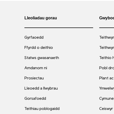
Lleoliadau gorau
Gwybod
Gyrfaoedd
Teithwy
Ffyrdd o deithio
Teithwyr
Statws gwasanaeth
Teithio 
Amdanom ni
Pobl dr
Prosiectau
Plant ac
Lleoedd a llwybrau
Ymwelwyr
Gorsafoedd
Cymune
Teithiau poblogaidd
Ceiswyr