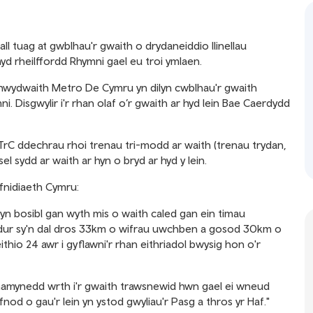
 tuag at gwblhau'r gwaith o drydaneiddio llinellau
d rheilffordd Rhymni gael eu troi ymlaen.
hwydwaith Metro De Cymru yn dilyn cwblhau'r gwaith
i. Disgwylir i'r rhan olaf o’r gwaith ar hyd lein Bae Caerdydd
 TrC ddechrau rhoi trenau tri-modd ar waith (trenau trydan,
sel sydd ar waith ar hyn o bryd ar hyd y lein.
afnidiaeth Cymru:
yn bosibl gan wyth mis o waith caled gan ein timau
dur sy'n dal dros 33km o wifrau uwchben a gosod 30km o
thio 24 awr i gyflawni'r rhan eithriadol bwysig hon o'r
hamynedd wrth i'r gwaith trawsnewid hwn gael ei wneud
fnod o gau'r lein yn ystod gwyliau'r Pasg a thros yr Haf."