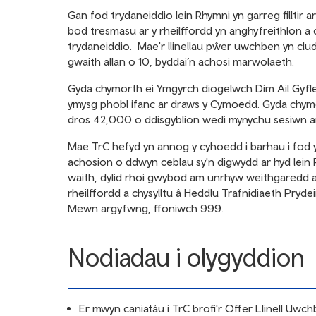
Gan fod trydaneiddio lein Rhymni yn garreg filltir 
bod tresmasu ar y rheilffordd yn anghyfreithlon a c
trydaneiddio. Mae'r llinellau pŵer uwchben yn clud
gwaith allan o 10, byddai’n achosi marwolaeth.
Gyda chymorth ei
Ymgyrch diogelwch Dim Ail Gyfl
ymysg phobl ifanc ar draws y Cymoedd. Gyda chym
dros 42,000 o ddisgyblion wedi mynychu sesiwn a
Mae TrC hefyd yn annog y cyhoedd i barhau i fod 
achosion o
ddwyn ceblau sy'n digwydd ar hyd lein
waith, dylid rhoi gwybod am unrhyw weithgaredd a
rheilffordd a chysylltu â Heddlu Trafnidiaeth Pry
Mewn argyfwng, ffoniwch 999.
Nodiadau i olygyddion
Er mwyn caniatáu i TrC brofi'r Offer Llinell Uw