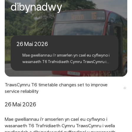
dibynadwy
TrawsCymru i wneud
gwasanaethau yn fwy
dibynadwy
26 Mai 2026
Mae gwelliannau i'r amserlen yn cael eu cyflwyno i
wasanaeth T6 Trafnidiaeth Cymru TrawsCymru i
wella prydlondeb a dibynadwyedd cyffredinol y
gwasanaeth.
TrawsCymru T6 timetable changes set to improve
service reliability
26 Mai 2026
Mae gwelliannau i'r amserlen yn cael eu cyflwyno i
wasanaeth T6 Trafnidiaeth Cymru TrawsCymru i wella