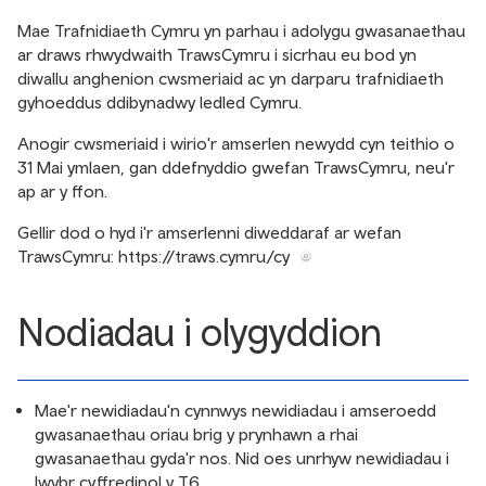
Mae Trafnidiaeth Cymru yn parhau i adolygu gwasanaethau
ar draws rhwydwaith TrawsCymru i sicrhau eu bod yn
diwallu anghenion cwsmeriaid ac yn darparu trafnidiaeth
gyhoeddus ddibynadwy ledled Cymru.
Anogir cwsmeriaid i wirio'r amserlen newydd cyn teithio o
31 Mai ymlaen, gan ddefnyddio gwefan TrawsCymru, neu'r
ap ar y ffon.
Gellir dod o hyd i'r amserlenni diweddaraf ar wefan
TrawsCymru:
https://traws.cymru/cy
Nodiadau i olygyddion
Mae'r newidiadau'n cynnwys newidiadau i amseroedd
gwasanaethau oriau brig y prynhawn a rhai
gwasanaethau gyda'r nos. Nid oes unrhyw newidiadau i
lwybr cyffredinol y T6.