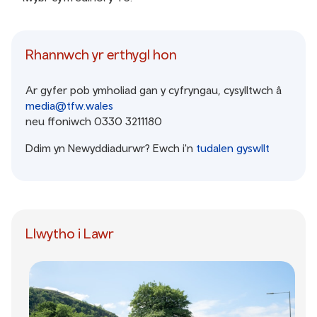
Rhannwch yr erthygl hon
Ar gyfer pob ymholiad gan y cyfryngau, cysylltwch â
media@tfw.wales
neu ffoniwch 0330 3211180
Ddim yn Newyddiadurwr? Ewch i'n
tudalen gyswllt
Llwytho i Lawr