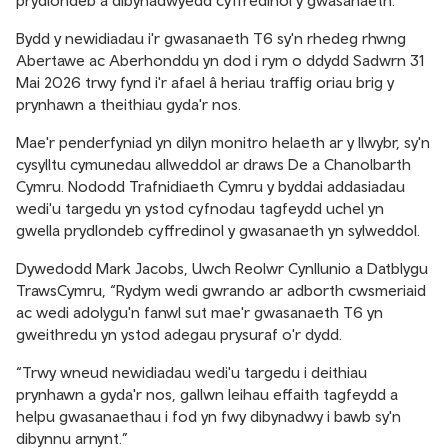
prydlondeb a dibynadwyedd cyffredinol y gwasanaeth.
Bydd y newidiadau i'r gwasanaeth T6 sy'n rhedeg rhwng
Abertawe ac Aberhonddu yn dod i rym o ddydd Sadwrn 31
Mai 2026 trwy fynd i'r afael â heriau traffig oriau brig y
prynhawn a theithiau gyda'r nos.
Mae'r penderfyniad yn dilyn monitro helaeth ar y llwybr, sy'n
cysylltu cymunedau allweddol ar draws De a Chanolbarth
Cymru. Nododd Trafnidiaeth Cymru y byddai addasiadau
wedi'u targedu yn ystod cyfnodau tagfeydd uchel yn
gwella prydlondeb cyffredinol y gwasanaeth yn sylweddol.
Dywedodd Mark Jacobs, Uwch Reolwr Cynllunio a Datblygu
TrawsCymru, “Rydym wedi gwrando ar adborth cwsmeriaid
ac wedi adolygu'n fanwl sut mae'r gwasanaeth T6 yn
gweithredu yn ystod adegau prysuraf o'r dydd.
“Trwy wneud newidiadau wedi'u targedu i deithiau
prynhawn a gyda'r nos, gallwn leihau effaith tagfeydd a
helpu gwasanaethau i fod yn fwy dibynadwy i bawb sy'n
dibynnu arnynt.”