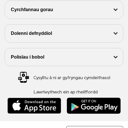
Cyrchfannau gorau
Dolenni defnyddiol
Polisïau i bobol
Cysylltu â ni ar gyfryngau cymdeithasol
Lawrlwythwch ein ap rheilffordd