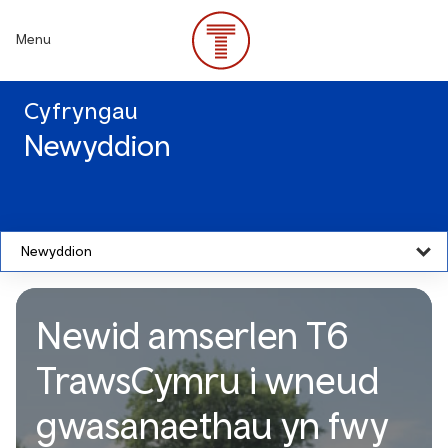
Skip
to
Menu
main
content
Cyfryngau
Newyddion
Newyddion
Newid amserlen T6
TrawsCymru i wneud
gwasanaethau yn fwy
Newid amserlen T6