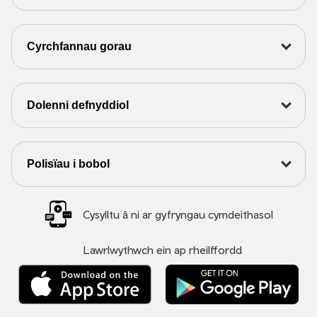
Cyrchfannau gorau
Dolenni defnyddiol
Polisïau i bobol
Cysylltu â ni ar gyfryngau cymdeithasol
Lawrlwythwch ein ap rheilffordd