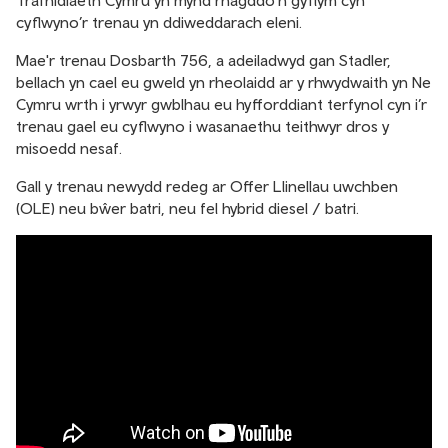
Trafnidiaeth Cymru yn mynd rhagddo'n gyflym cyn
cyflwyno’r trenau yn ddiweddarach eleni.
Mae'r trenau Dosbarth 756, a adeiladwyd gan Stadler,
bellach yn cael eu gweld yn rheolaidd ar y rhwydwaith yn Ne
Cymru wrth i yrwyr gwblhau eu hyfforddiant terfynol cyn i’r
trenau gael eu cyflwyno i wasanaethu teithwyr dros y
misoedd nesaf.
Gall y trenau newydd redeg ar Offer Llinellau uwchben
(OLE) neu bŵer batri, neu fel hybrid diesel / batri.