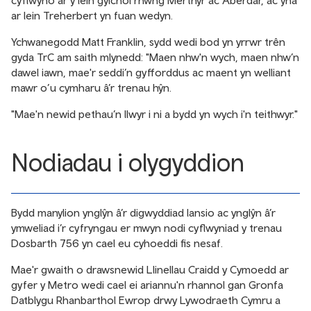
ar lein Treherbert yn fuan wedyn.
Ychwanegodd Matt Franklin, sydd wedi bod yn yrrwr trên
gyda TrC am saith mlynedd: "Maen nhw'n wych, maen nhw’n
dawel iawn, mae'r seddi’n gyfforddus ac maent yn welliant
mawr o’u cymharu â’r trenau hŷn.
"Mae'n newid pethau’n llwyr i ni a bydd yn wych i'n teithwyr."
Nodiadau i olygyddion
Bydd manylion ynglŷn â’r digwyddiad lansio ac ynglŷn â’r
ymweliad i’r cyfryngau er mwyn nodi cyflwyniad y trenau
Dosbarth 756 yn cael eu cyhoeddi fis nesaf.
Mae'r gwaith o drawsnewid Llinellau Craidd y Cymoedd ar
gyfer y Metro wedi cael ei ariannu'n rhannol gan Gronfa
Datblygu Rhanbarthol Ewrop drwy Lywodraeth Cymru a