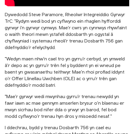
Dywedodd Steve Paramore, Rheolwr Integreiddio Gyrwyr
TrC: "Rydym wedi bod yn cyflwyno ein rhaglen hyfforddi
gyrwyr i'n gyrwyr cymwys. Mae'r cwrs yn cynnwys rhywfaint
o waith theori mewn ystafell ddosbarth yn ogystal â
chyflwyniad i systemau rheoli’r trenau Dosbarth 756 gan
ddefnyddio’r efelychydd.
"Wedyn maen nhw'n cael tro yn gyrru’r cerbyd, yn ymweld
â'r depo ac yn gyrru'r trên fel y byddent yn ei wneud pe
baent yn gwasanaethu teithwyr. Mae'n rhoi profiad iddynt
o'r Offer Llinellau Uwchben (OLE) ac o yrru’r trên gan
ddefnyddio’r modd batri.
"Mae'r gyrwyr wedi mwynhau gyrru’r trenau newydd yn
fawr iawn ac mae gennym amserlen brysur o'n blaenau er
mwyn sicrhau bod nifer dda o yrwyr yn barod, fel bod
modd cyflwyno'r trenau hyn dros y misoedd nesaf."
I ddechrau, bydd y trenau Dosbarth 756 yn cael eu
cyflwyno ar y lein gylchol rhwng Merthyr ac Aberdâr, ac yna