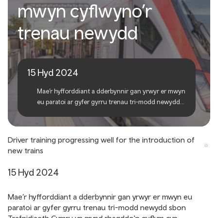
mwyn cyflwyno’r
yn mynd rhagddo’n dda er
trenau newydd
mwyn cyflwyno’r trenau
newydd
15 Hyd 2024
Mae’r hyfforddiant a dderbynnir gan yrwyr er mwyn
eu paratoi ar gyfer gyrru trenau tri-modd newydd
sbon Trafnidiaeth Cymru yn mynd rhagddo'n
gyflym cyn cyflwyno’r trenau yn ddiweddarach
eleni.
Driver training progressing well for the introduction of
new trains
15 Hyd 2024
Mae’r hyfforddiant a dderbynnir gan yrwyr er mwyn eu
paratoi ar gyfer gyrru trenau tri-modd newydd sbon