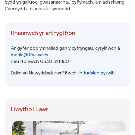
bydd yn galluogi gwasanaethau cyflymach, amlach rhwng
Caerdydd a blaenau'r cymoedd.
Rhannwch yr erthygl hon
Ar gyfer pob ymholiad gan y cyfryngau, cysylltwch â
media@tfw.wales
neu ffoniwch 0330 3211180
Ddim yn Newyddiadurwr? Ewch i'n
tudalen gyswllt
Llwytho i Lawr