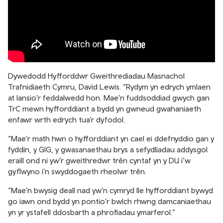
Dywedodd Hyfforddwr Gweithrediadau Masnachol
Trafnidiaeth Cymru, David Lewis. “Rydym yn edrych ymlaen
at lansio’r feddalwedd hon. Mae’n fuddsoddiad gwych gan
TrC mewn hyfforddiant a bydd yn gwneud gwahaniaeth
enfawr wrth edrych tua’r dyfodol.
“Mae’r math hwn o hyfforddiant yn cael ei ddefnyddio gan y
fyddin, y GIG, y gwasanaethau brys a sefydliadau addysgol
eraill ond ni yw’r gweithredwr trên cyntaf yn y DU i’w
gyflwyno i’n swyddogaeth rheolwr trên.
“Mae’n bwysig deall nad yw’n cymryd lle hyfforddiant bywyd
go iawn ond bydd yn pontio’r bwlch rhwng damcaniaethau
yn yr ystafell ddosbarth a phrofiadau ymarferol.”