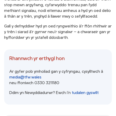
stop mewn argyfwng, cyfarwyddo trenau pan fydd
methiant signalau, nodi eitemau amheus a hyd yn oed delio
â thân ar y trên, ynghyd â llawer mwy o sefyllfaoedd.
Gall y defnyddiwr hyd yn oed ryngweithio â'r ffôn rhithwir ar
y trên i siarad â'r gyrrwr neu'r signalwr – a chwaraeir gan yr
hyfforddwr yn yr ystafell ddosbarth.
Rhannwch yr erthygl hon
Ar gyfer pob ymholiad gan y cyfryngau, cysylltwch â
media@tfw.wales
neu ffoniwch 0330 3211180
Ddim yn Newyddiadurwr? Ewch i'n
tudalen gyswllt