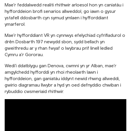
Mae'r feddalwedd realiti rhithwir arloesol hon yn caniatáu i
hyfforddeion brofi senarios allweddol, go iawn o gysur
ystafell ddosbarth cyn symud ymlaen i hyfforddiant
ymarferol.
Mae'r hyfforddiant VR yn cynnwys efelychiad cyfrifiadurol o
drên Dosbarth 197 newydd sbon, sydd bellach yn
gweithredu ar y rhan fwyaf o lwybrau prif linell ledled
Cymru a'r Gororau.
Wedi'i ddatblygu gan Denova, cwmni yn yr Alban, mae'r
amgylchedd hyfforddi yn rhoi rheolaeth lawn i
hyfforddeion, gan ganiatáu iddynt newid rhwng allweddi,
gwirio diagramau llwybr a hyd yn oed defnyddio chwiban i
rybuddio cwsmeriaid rhithwir.