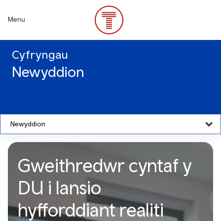
Skip
to
Menu
main
content
Cyfryngau
Newyddion
Newyddion
Gweithredwr cyntaf y
DU i lansio
hyfforddiant realiti