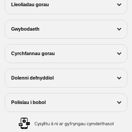
Lleoliadau gorau
Gwybodaeth
Cyrchfannau gorau
Dolenni defnyddiol
Polisïau i bobol
Cysylltu â ni ar gyfryngau cymdeithasol