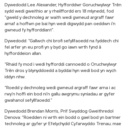
Dywedodd Lee Alexander, Hyfforddwr Goruchwylwyr Trên
sydd wedi gweithio ar y rheilffordd ers 18 mlynedd, fod
“gweld y dechnoleg ar waith wedi gwneud argraff fawr
arnaf a hoffwn pe bai hyn wedi digwydd pan oeddwn i’n
gwneud fy hyfforddiant”.
Dywedodd: “Gallwch chi brofi sefyllfaoedd na fyddech chi
fel arfer yn eu profi yn y byd go iawn wrth fynd â
hyfforddeion allan.
“Rhaid fy mod i wedi hyfforddi cannoedd o Oruchwylwyr
Trên dros y blynyddoedd a byddai hyn wedi bod yn wych
iddyn nhw.
“Roedd y dechnoleg wedi gwneud argraff fawr arna i ac
rwy’n hoffi ein bod ni’n gallu awgrymu syniadau ar gyfer
gwahanol sefyllfaoedd.”
Dywedodd Brendan Morris, Prif Swyddog Gweithredol
Denova: “Roedden ni wrth ein bodd o gael bod yn bartner
technoleg ar gyfer yr Efelychydd Cyfarwyddo Trenau; mae