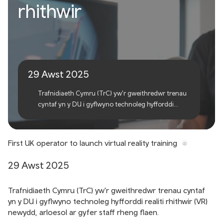
Gweithredwr cyntaf y DU i
rhithwir
lansio hyfforddiant realiti
rhithwir
29 Awst 2025
Trafnidiaeth Cymru (TrC) yw'r gweithredwr trenau
cyntaf yn y DU i gyflwyno technoleg hyfforddi
realiti rhithwir (VR) newydd, arloesol ar gyfer staff
rheng flaen.
First UK operator to launch virtual reality training
29 Awst 2025
Trafnidiaeth Cymru (TrC) yw'r gweithredwr trenau cyntaf
yn y DU i gyflwyno technoleg hyfforddi realiti rhithwir (VR)
newydd, arloesol ar gyfer staff rheng flaen.