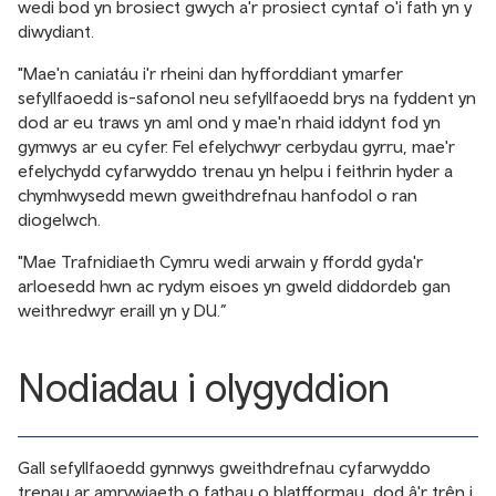
wedi bod yn brosiect gwych a'r prosiect cyntaf o'i fath yn y
diwydiant.
"Mae'n caniatáu i'r rheini dan hyfforddiant ymarfer
sefyllfaoedd is-safonol neu sefyllfaoedd brys na fyddent yn
dod ar eu traws yn aml ond y mae'n rhaid iddynt fod yn
gymwys ar eu cyfer. Fel efelychwyr cerbydau gyrru, mae'r
efelychydd cyfarwyddo trenau yn helpu i feithrin hyder a
chymhwysedd mewn gweithdrefnau hanfodol o ran
diogelwch.
"Mae Trafnidiaeth Cymru wedi arwain y ffordd gyda'r
arloesedd hwn ac rydym eisoes yn gweld diddordeb gan
weithredwyr eraill yn y DU.”
Nodiadau i olygyddion
Gall sefyllfaoedd gynnwys gweithdrefnau cyfarwyddo
trenau ar amrywiaeth o fathau o blatfformau, dod â'r trên i