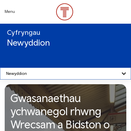
Skip
to
Menu
main
content
Cyfryngau
Newyddion
Newyddion
Gwasanaethau
ychwanegol rhwng
Wrecsam a Bidston o