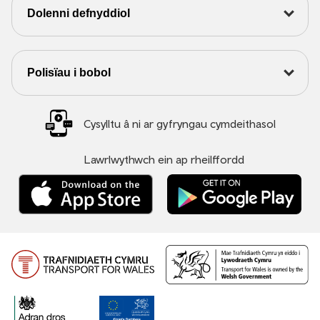
Dolenni defnyddiol
Polisïau i bobol
Cysylltu â ni ar gyfryngau cymdeithasol
Lawrlwythwch ein ap rheilffordd