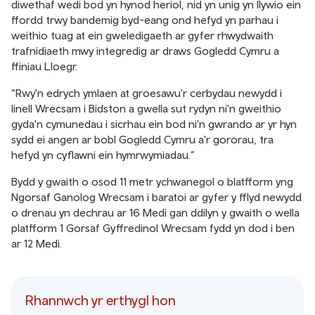
diwethaf wedi bod yn hynod heriol, nid yn unig yn llywio ein
ffordd trwy bandemig byd-eang ond hefyd yn parhau i
weithio tuag at ein gweledigaeth ar gyfer rhwydwaith
trafnidiaeth mwy integredig ar draws Gogledd Cymru a
ffiniau Lloegr.
“Rwy'n edrych ymlaen at groesawu'r cerbydau newydd i
linell Wrecsam i Bidston a gwella sut rydyn ni'n gweithio
gyda'n cymunedau i sicrhau ein bod ni'n gwrando ar yr hyn
sydd ei angen ar bobl Gogledd Cymru a'r gororau, tra
hefyd yn cyflawni ein hymrwymiadau.”
Bydd y gwaith o osod 11 metr ychwanegol o blatfform yng
Ngorsaf Ganolog Wrecsam i baratoi ar gyfer y fflyd newydd
o drenau yn dechrau ar 16 Medi gan ddilyn y gwaith o wella
platfform 1 Gorsaf Gyffredinol Wrecsam fydd yn dod i ben
ar 12 Medi.
Rhannwch yr erthygl hon