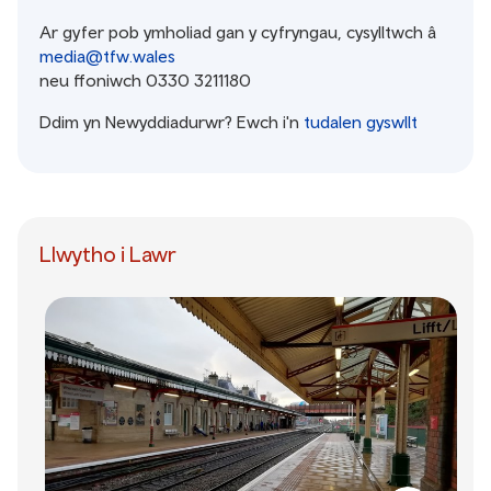
Ar gyfer pob ymholiad gan y cyfryngau, cysylltwch â
media@tfw.wales
neu ffoniwch 0330 3211180
Ddim yn Newyddiadurwr? Ewch i'n
tudalen gyswllt
Llwytho i Lawr