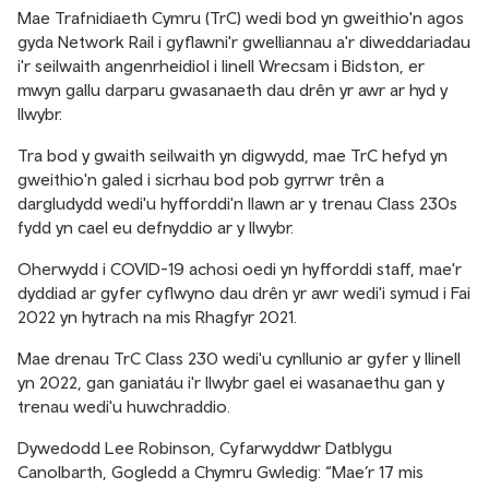
Mae Trafnidiaeth Cymru (TrC) wedi bod yn gweithio'n agos
gyda Network Rail i gyflawni'r gwelliannau a'r diweddariadau
i'r seilwaith angenrheidiol i linell Wrecsam i Bidston, er
mwyn gallu darparu gwasanaeth dau drên yr awr ar hyd y
llwybr.
Tra bod y gwaith seilwaith yn digwydd, mae TrC hefyd yn
gweithio'n galed i sicrhau bod pob gyrrwr trên a
dargludydd wedi'u hyfforddi'n llawn ar y trenau Class 230s
fydd yn cael eu defnyddio ar y llwybr.
Oherwydd i COVID-19 achosi oedi yn hyfforddi staff, mae'r
dyddiad ar gyfer cyflwyno dau drên yr awr wedi'i symud i Fai
2022 yn hytrach na mis Rhagfyr 2021.
Mae drenau TrC Class 230 wedi'u cynllunio ar gyfer y llinell
yn 2022, gan ganiatáu i'r llwybr gael ei wasanaethu gan y
trenau wedi'u huwchraddio.
Dywedodd Lee Robinson, Cyfarwyddwr Datblygu
Canolbarth, Gogledd a Chymru Gwledig: “Mae’r 17 mis