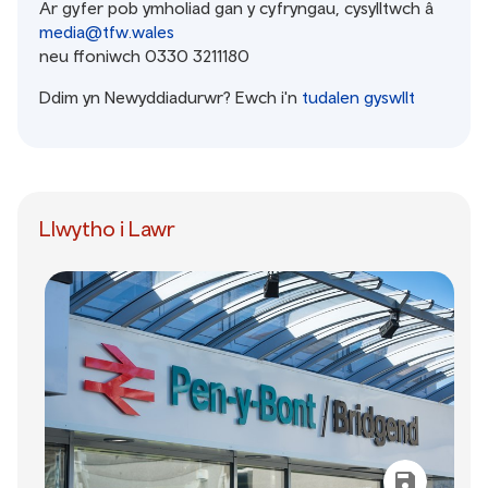
Ar gyfer pob ymholiad gan y cyfryngau, cysylltwch â
media@tfw.wales
neu ffoniwch 0330 3211180
Ddim yn Newyddiadurwr? Ewch i'n
tudalen gyswllt
Llwytho i Lawr