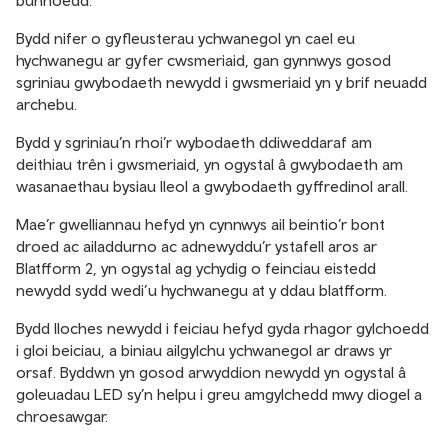
bunnoedd.
Bydd nifer o gyfleusterau ychwanegol yn cael eu
hychwanegu ar gyfer cwsmeriaid, gan gynnwys gosod
sgriniau gwybodaeth newydd i gwsmeriaid yn y brif neuadd
archebu.
Bydd y sgriniau’n rhoi’r wybodaeth ddiweddaraf am
deithiau trên i gwsmeriaid, yn ogystal â gwybodaeth am
wasanaethau bysiau lleol a gwybodaeth gyffredinol arall.
Mae’r gwelliannau hefyd yn cynnwys ail beintio’r bont
droed ac ailaddurno ac adnewyddu’r ystafell aros ar
Blatfform 2, yn ogystal ag ychydig o feinciau eistedd
newydd sydd wedi’u hychwanegu at y ddau blatfform.
Bydd lloches newydd i feiciau hefyd gyda rhagor gylchoedd
i gloi beiciau, a biniau ailgylchu ychwanegol ar draws yr
orsaf. Byddwn yn gosod arwyddion newydd yn ogystal â
goleuadau LED sy’n helpu i greu amgylchedd mwy diogel a
chroesawgar.