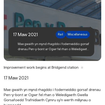
Gwaith gwella yn dechrau
yng ngorsaf Pen-y-bont ar
Ogwr
17 Maw 2021
Rail
Miscellaneous
Mae gwaith yn mynd rhagddo i foderneiddio gorsaf
drenau Pen-y-bont ar Ogwr fel rhan o Weledigaeth
Gwella Gorsafoedd Trafnidiaeth Cymru sy’n werth
miliynau o bunnoedd.
Improvement work begins at Bridgend station
17 Maw 2021
Mae gwaith yn mynd rhagddo i foderneiddio gorsaf drenau
Pen-y-bont ar Ogwr fel rhan o Weledigaeth Gwella
Gorsafoedd Trafnidiaeth Cymru sy’n werth miliynau o