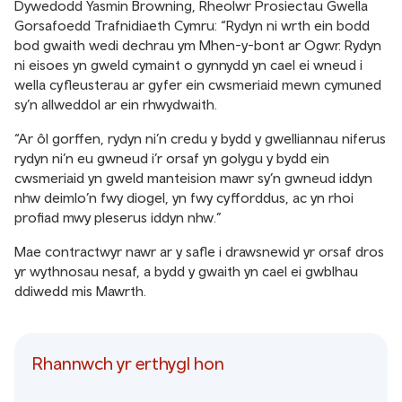
Dywedodd Yasmin Browning, Rheolwr Prosiectau Gwella
Gorsafoedd Trafnidiaeth Cymru: “Rydyn ni wrth ein bodd
bod gwaith wedi dechrau ym Mhen-y-bont ar Ogwr. Rydyn
ni eisoes yn gweld cymaint o gynnydd yn cael ei wneud i
wella cyfleusterau ar gyfer ein cwsmeriaid mewn cymuned
sy’n allweddol ar ein rhwydwaith.
“Ar ôl gorffen, rydyn ni’n credu y bydd y gwelliannau niferus
rydyn ni’n eu gwneud i’r orsaf yn golygu y bydd ein
cwsmeriaid yn gweld manteision mawr sy’n gwneud iddyn
nhw deimlo’n fwy diogel, yn fwy cyfforddus, ac yn rhoi
profiad mwy pleserus iddyn nhw.”
Mae contractwyr nawr ar y safle i drawsnewid yr orsaf dros
yr wythnosau nesaf, a bydd y gwaith yn cael ei gwblhau
ddiwedd mis Mawrth.
Rhannwch yr erthygl hon