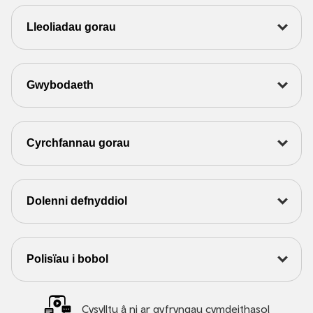
Lleoliadau gorau
Gwybodaeth
Cyrchfannau gorau
Dolenni defnyddiol
Polisïau i bobol
Cysylltu â ni ar gyfryngau cymdeithasol