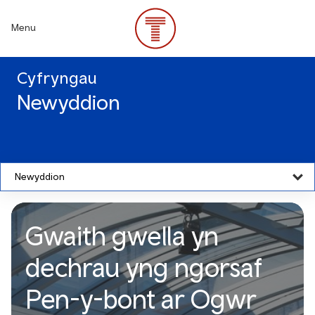
Skip
to
Menu
main
content
Cyfryngau
Newyddion
Newyddion
Gwaith gwella yn
dechrau yng ngorsaf
Pen-y-bont ar Ogwr