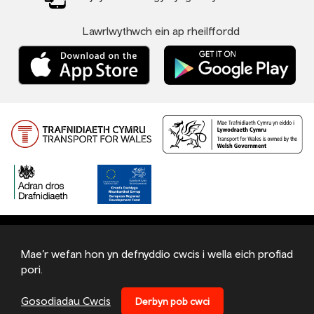
Lawrlwythwch ein ap rheilffordd
Hysbysiad preifatrwydd
Polisi cwci
Telerau ac amodau
Mae’r wefan hon yn defnyddio cwcis i wella eich profiad
Bottom
pori.
© 2026 TfW
Footer
Trafnidiaeth Cymru Cyf - Wedi'i gofrestru yng Nghymru a Lloegr
Gosodiadau Cwcis
Derbyn pob cwci
Menu
o dan rif 09476013 yn Llys Cadwyn, Pontypridd, CF37 4TH