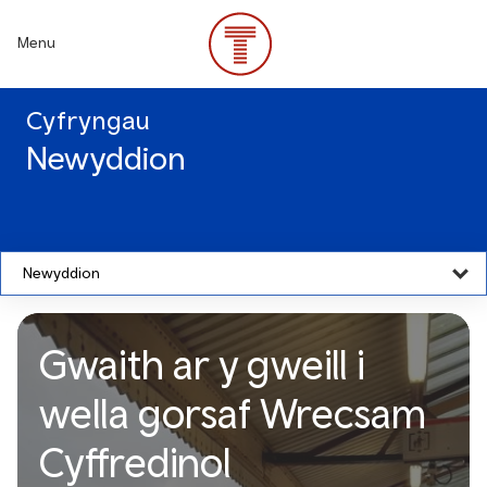
Skip
to
Menu
main
content
Cyfryngau
Newyddion
Newyddion
Gwaith ar y gweill i
wella gorsaf Wrecsam
Cyffredinol