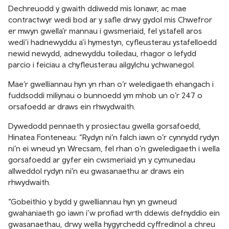
Dechreuodd y gwaith ddiwedd mis Ionawr, ac mae
contractwyr wedi bod ar y safle drwy gydol mis Chwefror
er mwyn gwella’r mannau i gwsmeriaid, fel ystafell aros
wedi’i hadnewyddu a’i hymestyn, cyfleusterau ystafelloedd
newid newydd, adnewyddu toiledau, rhagor o lefydd
parcio i feiciau a chyfleusterau ailgylchu ychwanegol.
Mae’r gwelliannau hyn yn rhan o’r weledigaeth ehangach i
fuddsoddi miliynau o bunnoedd ym mhob un o’r 247 o
orsafoedd ar draws ein rhwydwaith.
Dywedodd pennaeth y prosiectau gwella gorsafoedd,
Hinatea Fonteneau: “Rydyn ni’n falch iawn o’r cynnydd rydyn
ni’n ei wneud yn Wrecsam, fel rhan o’n gweledigaeth i wella
gorsafoedd ar gyfer ein cwsmeriaid yn y cymunedau
allweddol rydyn ni’n eu gwasanaethu ar draws ein
rhwydwaith.
“Gobeithio y bydd y gwelliannau hyn yn gwneud
gwahaniaeth go iawn i’w profiad wrth ddewis defnyddio ein
gwasanaethau, drwy wella hygyrchedd cyffredinol a chreu