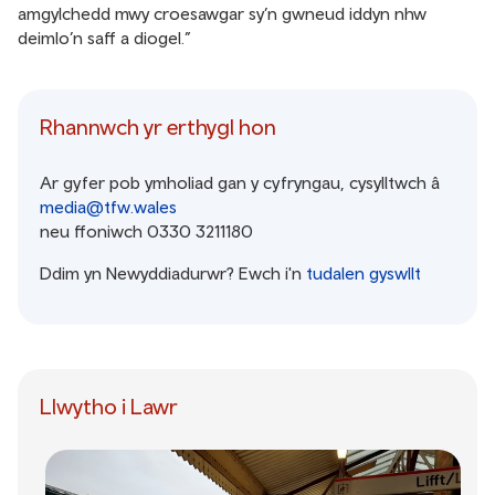
amgylchedd mwy croesawgar sy’n gwneud iddyn nhw
deimlo’n saff a diogel.”
Rhannwch yr erthygl hon
Ar gyfer pob ymholiad gan y cyfryngau, cysylltwch â
media@tfw.wales
neu ffoniwch 0330 3211180
Ddim yn Newyddiadurwr? Ewch i'n
tudalen gyswllt
Llwytho i Lawr