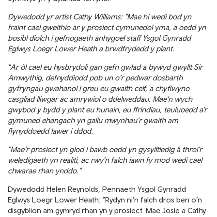
Dywedodd yr artist Cathy Williams: "Mae hi wedi bod yn
fraint cael gweithio ar y prosiect cymunedol yma, a oedd yn
bosibl diolch i gefnogaeth anhygoel staff Ysgol Gynradd
Eglwys Loegr Lower Heath a brwdfrydedd y plant.
"Ar ôl cael eu hysbrydoli gan gefn gwlad a bywyd gwyllt Sir
Amwythig, defnyddiodd pob un o’r pedwar dosbarth
gyfryngau gwahanol i greu eu gwaith celf, a chyflwyno
casgliad lliwgar ac amrywiol o ddelweddau. Mae’n wych
gwybod y bydd y plant eu hunain, eu ffrindiau, teuluoedd a’r
gymuned ehangach yn gallu mwynhau’r gwaith am
flynyddoedd lawer i ddod.
"Mae’r prosiect yn glod i bawb oedd yn gysylltiedig â throi’r
weledigaeth yn realiti, ac rwy’n falch iawn fy mod wedi cael
chwarae rhan ynddo."
Dywedodd Helen Reynolds, Pennaeth Ysgol Gynradd
Eglwys Loegr Lower Heath: “Rydyn ni’n falch dros ben o’n
disgyblion am gymryd rhan yn y prosiect. Mae Josie a Cathy