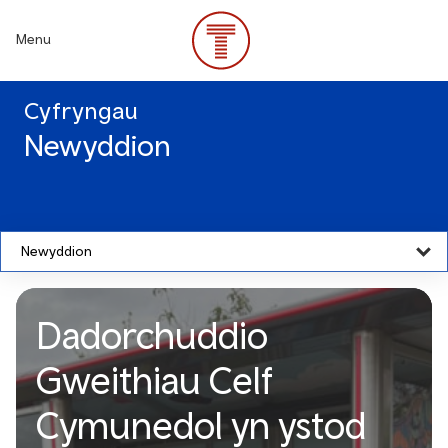
Skip
to
Menu
main
content
Cyfryngau
Newyddion
Newyddion
Dadorchuddio
Gweithiau Celf
Cymunedol yn ystod
Dadorchuddio Gweithiau