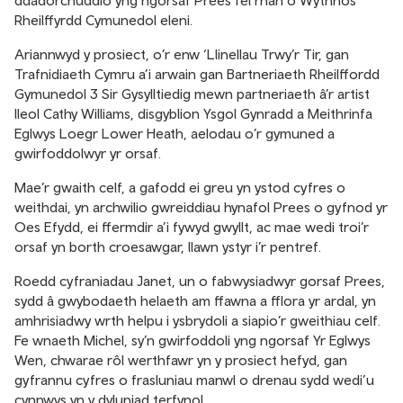
ddadorchuddio yng ngorsaf Prees fel rhan o Wythnos
Rheilffyrdd Cymunedol eleni.
Ariannwyd y prosiect, o’r enw ‘Llinellau Trwy’r Tir, gan
Trafnidiaeth Cymru a’i arwain gan Bartneriaeth Rheilffordd
Gymunedol 3 Sir Gysylltiedig mewn partneriaeth â’r artist
lleol Cathy Williams, disgyblion Ysgol Gynradd a Meithrinfa
Eglwys Loegr Lower Heath, aelodau o’r gymuned a
gwirfoddolwyr yr orsaf.
Mae’r gwaith celf, a gafodd ei greu yn ystod cyfres o
weithdai, yn archwilio gwreiddiau hynafol Prees o gyfnod yr
Oes Efydd, ei ffermdir a’i fywyd gwyllt, ac mae wedi troi’r
orsaf yn borth croesawgar, llawn ystyr i’r pentref.
Roedd cyfraniadau Janet, un o fabwysiadwyr gorsaf Prees,
sydd â gwybodaeth helaeth am ffawna a fflora yr ardal, yn
amhrisiadwy wrth helpu i ysbrydoli a siapio’r gweithiau celf.
Fe wnaeth Michel, sy’n gwirfoddoli yng ngorsaf Yr Eglwys
Wen, chwarae rôl werthfawr yn y prosiect hefyd, gan
gyfrannu cyfres o frasluniau manwl o drenau sydd wedi’u
cynnwys yn y dyluniad terfynol.