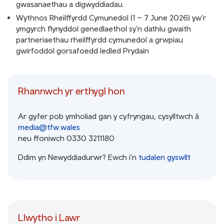
gwasanaethau a digwyddiadau.
Wythnos Rheilffyrdd Cymunedol (1 – 7 June 2026) yw’r
ymgyrch flynyddol genedlaethol sy’n dathlu gwaith
partneriaethau rheilffyrdd cymunedol a grwpiau
gwirfoddol gorsafoedd ledled Prydain
Rhannwch yr erthygl hon
Ar gyfer pob ymholiad gan y cyfryngau, cysylltwch â
media@tfw.wales
neu ffoniwch 0330 3211180
Ddim yn Newyddiadurwr? Ewch i'n
tudalen gyswllt
Llwytho i Lawr