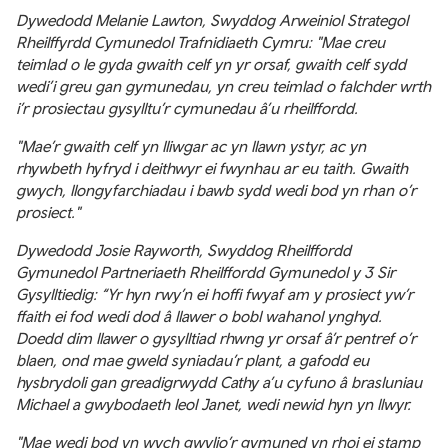
Dywedodd Melanie Lawton, Swyddog Arweiniol Strategol
Rheilffyrdd Cymunedol Trafnidiaeth Cymru: "Mae creu
teimlad o le gyda gwaith celf yn yr orsaf, gwaith celf sydd
wedi’i greu gan gymunedau, yn creu teimlad o falchder wrth
i’r prosiectau gysylltu’r cymunedau â’u rheilffordd.
"Mae’r gwaith celf yn lliwgar ac yn llawn ystyr, ac yn
rhywbeth hyfryd i deithwyr ei fwynhau ar eu taith. Gwaith
gwych, llongyfarchiadau i bawb sydd wedi bod yn rhan o’r
prosiect."
Dywedodd Josie Rayworth, Swyddog Rheilffordd
Gymunedol Partneriaeth Rheilffordd Gymunedol y 3 Sir
Gysylltiedig: “Yr hyn rwy’n ei hoffi fwyaf am y prosiect yw’r
ffaith ei fod wedi dod â llawer o bobl wahanol ynghyd.
Doedd dim llawer o gysylltiad rhwng yr orsaf â’r pentref o’r
blaen, ond mae gweld syniadau’r plant, a gafodd eu
hysbrydoli gan greadigrwydd Cathy a’u cyfuno â brasluniau
Michael a gwybodaeth leol Janet, wedi newid hyn yn llwyr.
"Mae wedi bod yn wych gwylio’r gymuned yn rhoi ei stamp