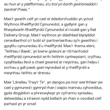
eu hun ar y platfformau, a’u troi yn borth gwirioneddol i
bentref Prees.”
Mae’r gwaith celf yn cael ei ddadorchuddio yn ystod
Wythnos Rheilffyrdd Cymunedol, a gydlynir gan y
Rhwydwaith Rheilffyrdd Cymunedol a’i noddi gan y Rail
Delivery Group. Mae’r wythnos yn ddathliad blynyddol
cenedlaethol o’r bobl a’r partneriaethau sy’n gweithio i
gysylltu cymunedau â’u rheilffyrdd. Mae’r thema eleni,
‘Teithiau i Bawb’, yn bwrw goleuni ar rôl hanfodol
rheilffyrdd cymunedol wrth feithrin cynhwysiant, cryfhau
cysylltiadau lleol a chael gwared ar rwystrau, gan helpu i
sicrhau y gall pawb gael mynediad at y rheilffyrdd a
mwynhau teithio ar drenau.
Mae ‘Llinellau Trwy’r Tir’, yn dangos pa mor werthfawr yw
cael y gymuned i gymryd rhan i siapio mannau cyhoeddus,
gyda disgyblion a phreswylwyr yn cyfrannu syniadau,
delweddau a straeon sydd bellach yn rhan o osodiad celf
parhaol yn yr orsaf.