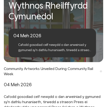
Wythnos Rheilffyrdd
Celf Cymunedol yn ystod
Cymunedol
Wythnos Rheilffyrdd
Cymunedol
04 Meh 2026
Cafodd gosodiad celf newydd o dan arweiniad y
gymuned sy’n dathlu hunaniaeth, tirwedd a straeon
Prees ei ddadorchuddio yng ngorsaf Prees fel rhan
o Wythnos Rheilffyrdd Cymunedol eleni.
Community Artworks Unveiled During Community Rail
Week
04 Meh 2026
Cafodd gosodiad celf newydd o dan arweiniad y gymuned
sy’n dathlu hunaniaeth, tirwedd a straeon Prees ei