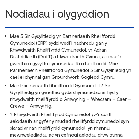
Nodiadau i olygyddion
Mae 3 Sir Gysylltiedig yn Bartneriaeth Rheilffordd
Gymunedol (CRP) sydd wedi’i hachredu gan y
Rhwydwaith Rheilffyrdd Cymunedol, yr Adran
Drafnidiaeth (DofT) a Llywodraeth Cymru, ac mae’n
gweithio i gysylltu cymunedau â’u rheilffordd. Mae
Partneriaeth Rheilffordd Gymunedol 3 Sir Gysylltiedig yn
cael ei chynnal gan Groundwork Gogledd Cymru.
Mae Partneriaeth Rheilffordd Gymunedol 3 Sir
Gysylltiedig yn gweithio gyda chymunedau ar hyd y
rhwydwaith rheilffyrdd o Amwythig – Wrecsam – Caer –
Crewe – Amwythig.
Y Rhwydwaith Rheilffyrdd Cymunedol yw’r corff
aelodaeth ar gyfer y mudiad rheilffyrdd cymunedol sy’n
siarad ar ran rheilffyrdd cymunedol, yn rhannu
mewnwelediadau ac yn cefnogi aelodau drwy gynnal