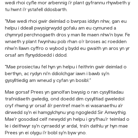
wedi rhoi cyfle mor arbennig i’r plant gyfrannu rhywbeth y
tu hwnt i’r ystafell ddosbarth.
"Mae wedi rhoi gwir deimlad o bwrpas iddyn nhw, gan eu
helpu i ddeall pwysigrwydd gofalu am eu cymuned a
chymryd perchnogaeth dros y man lle maen nhw’n byw. Fe
wnaeth y plant fwynhau pob rhan o’r broses ac roedden
nhw’n llawn cyffro o wybod y bydd eu gwaith yn aros yn yr
orsaf am flynyddoedd i ddod.
"Mae prosiectau fel hyn yn helpu i feithrin gwir deimlad o
berthyn, ac rydyn ni’n ddiolchgar iawn i bawb sy’n
gysylltiedig am wneud y cyfan yn bosibl.”
Mae gorsaf Prees yn ganolfan bwysig o ran cysylltiadau
trafnidiaeth gwledig, ond doedd dim cysylltiad gweledol
cryf rhwng yr orsaf â’r pentref mae’n ei wasanaethu a’r
dirwedd sy’n ei hamgylchynu yng ngogledd Sir Amwythig.
Mae’r gosodiad celf newydd yn helpu i gryfhau’r teimlad o
le i deithwyr sy’n cyrraedd yr ardal, tra’n dathlu yr hyn mae
Prees yn ei olygu i’r bobl sy’n byw yno.