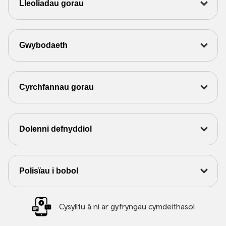
Lleoliadau gorau
Gwybodaeth
Cyrchfannau gorau
Dolenni defnyddiol
Polisïau i bobol
Cysylltu â ni ar gyfryngau cymdeithasol