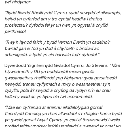
twf hirdymor.
“Bydd Bwrdd Rheilffyrdd Cymru, sydd newydd ei ailwampio,
hefyd yn cyfarfod am y tro cyntaf heddiw i drafod
prosiectau’r dyfodol fel yr un hwn yn ogystal â chyllid
perthnasol.
“Rwy’n hynod falch y bydd Vernon Everitt yn cadeirio’r
bwrdd gan ei fod yn dod â chyfoeth o brofiad ac
arbenigedd, a fydd yn ein harwain tua’r dyfodol.”
Dywedodd Ysgrifennydd Gwladol Cymru, Jo Stevens: “
Mae
Llywodraeth y DU yn buddsoddi mewn gwella
gwasanaethau rheilffordd yng Nghymru gyda gorsafoedd
newydd, trenau cyflymach a mwy o wasanaethau sy’n
cysylltu pobl â’r swyddi â chyflog da rydyn ni’n eu creu
ledled y wlad ac yn hybu ein twf economaidd.
“Mae ein cyfraniad at ariannu ailddatblygiad gorsaf
Caerdydd Canolog yn rhan allweddol o’r rhaglen hon a bydd
yn gweld gorsaf fwyaf Cymru yn cael ei thrawsnewid i wella
profiad teithwyr drwy leddfu tagfeydd a gwneud yr orsaf yn