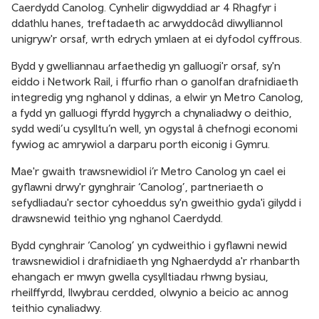
Caerdydd Canolog. Cynhelir digwyddiad ar 4 Rhagfyr i
ddathlu hanes, treftadaeth ac arwyddocâd diwylliannol
unigryw'r orsaf, wrth edrych ymlaen at ei dyfodol cyffrous.
Bydd y gwelliannau arfaethedig yn galluogi'r orsaf, sy'n
eiddo i Network Rail, i ffurfio rhan o ganolfan drafnidiaeth
integredig yng nghanol y ddinas, a elwir yn Metro Canolog,
a fydd yn galluogi ffyrdd hygyrch a chynaliadwy o deithio,
sydd wedi’u cysylltu’n well, yn ogystal â chefnogi economi
fywiog ac amrywiol a darparu porth eiconig i Gymru.
Mae'r gwaith trawsnewidiol i’r Metro Canolog yn cael ei
gyflawni drwy'r gynghrair ‘Canolog’, partneriaeth o
sefydliadau'r sector cyhoeddus sy'n gweithio gyda'i gilydd i
drawsnewid teithio yng nghanol Caerdydd.
Bydd cynghrair ‘Canolog’ yn cydweithio i gyflawni newid
trawsnewidiol i drafnidiaeth yng Nghaerdydd a'r rhanbarth
ehangach er mwyn gwella cysylltiadau rhwng bysiau,
rheilffyrdd, llwybrau cerdded, olwynio a beicio ac annog
teithio cynaliadwy.