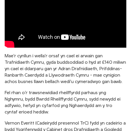
Mae'r cynllun i wella'r orsaf yn cael ei arwain gan
Trafnidiaeth Cymru, gyda buddsoddiad o hyd at £140 miliwn
yn cael ei ddarparu gan yr Adran Drafnidiaeth, Prifddinas-
Ranbarth Caerdydd a Llywodraeth Cymru - mae cynigion
achos busnes llawn bellach wedi'u cymeradwyo gan bawb.
Fel rhan o’r trawsnewidiad rheilffyrdd parhaus yng
Nghymru, bydd Bwrdd Rheilffyrdd Cymru, sydd newydd ei
adfywio, hefyd yn cyfarfod yng Nghaerdydd am y tro
cyntaf erioed heddiw.
Vernon Everitt (Cadeirydd presennol TrC) fydd yn cadeirio a
bydd Ysgrifennydd y Cabinet dros Drafnidiaeth a Gogledd