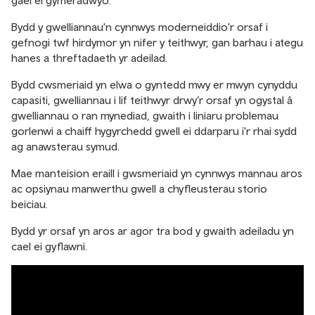
gael ei gymeradwyo.
Bydd y gwelliannau'n cynnwys moderneiddio'r orsaf i
gefnogi twf hirdymor yn nifer y teithwyr, gan barhau i ategu
hanes a threftadaeth yr adeilad.
Bydd cwsmeriaid yn elwa o gyntedd mwy er mwyn cynyddu
capasiti, gwelliannau i lif teithwyr drwy’r orsaf yn ogystal â
gwelliannau o ran mynediad, gwaith i liniaru problemau
gorlenwi a chaiff hygyrchedd gwell ei ddarparu i'r rhai sydd
ag anawsterau symud.
Mae manteision eraill i gwsmeriaid yn cynnwys mannau aros
ac opsiynau manwerthu gwell a chyfleusterau storio
beiciau.
Bydd yr orsaf yn aros ar agor tra bod y gwaith adeiladu yn
cael ei gyflawni.