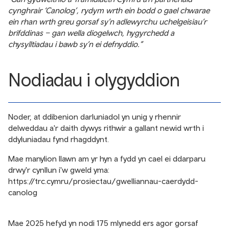
cynghrair ‘Canolog’, rydym wrth ein bodd o gael chwarae
ein rhan wrth greu gorsaf sy’n adlewyrchu uchelgeisiau’r
brifddinas – gan wella diogelwch, hygyrchedd a
chysylltiadau i bawb sy’n ei defnyddio.”
Nodiadau i olygyddion
Noder, at ddibenion darluniadol yn unig y rhennir
delweddau a'r daith dywys rithwir a gallant newid wrth i
ddyluniadau fynd rhagddynt.
Mae manylion llawn am yr hyn a fydd yn cael ei ddarparu
drwy'r cynllun i'w gweld yma:
https://trc.cymru/prosiectau/gwelliannau-caerdydd-
canolog
Mae 2025 hefyd yn nodi 175 mlynedd ers agor gorsaf