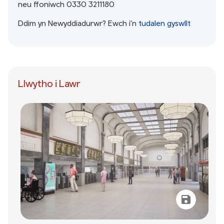
neu ffoniwch 0330 3211180
Ddim yn Newyddiadurwr? Ewch i'n
tudalen gyswllt
Llwytho i Lawr