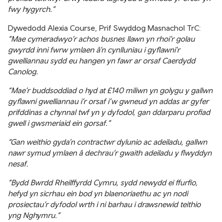
fwy hygyrch.”
Dywedodd Alexia Course, Prif Swyddog Masnachol TrC:
“Mae cymeradwyo’r achos busnes llawn yn rhoi’r golau
gwyrdd inni fwrw ymlaen â’n cynlluniau i gyflawni'r
gwelliannau sydd eu hangen yn fawr ar orsaf Caerdydd
Canolog.
“Mae’r buddsoddiad o hyd at £140 miliwn yn golygu y gallwn
gyflawni gwelliannau i’r orsaf i’w gwneud yn addas ar gyfer
prifddinas a chynnal twf yn y dyfodol, gan ddarparu profiad
gwell i gwsmeriaid ein gorsaf.”
“Gan weithio gyda’n contractwr dylunio ac adeiladu, gallwn
nawr symud ymlaen â dechrau’r gwaith adeiladu y flwyddyn
nesaf.
“Bydd Bwrdd Rheilffyrdd Cymru, sydd newydd ei ffurfio,
hefyd yn sicrhau ein bod yn blaenoriaethu ac yn nodi
prosiectau’r dyfodol wrth i ni barhau i drawsnewid teithio
yng Nghymru.”