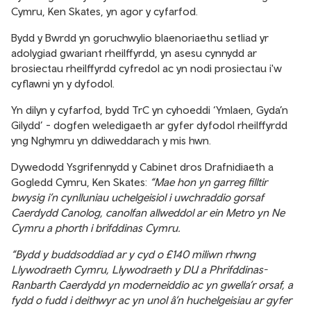
Cymru, Ken Skates, yn agor y cyfarfod.
Bydd y Bwrdd yn goruchwylio blaenoriaethu setliad yr
adolygiad gwariant rheilffyrdd, yn asesu cynnydd ar
brosiectau rheilffyrdd cyfredol ac yn nodi prosiectau i'w
cyflawni yn y dyfodol.
Yn dilyn y cyfarfod, bydd TrC yn cyhoeddi ‘Ymlaen, Gyda’n
Gilydd’ - dogfen weledigaeth ar gyfer dyfodol rheilffyrdd
yng Nghymru yn ddiweddarach y mis hwn.
Dywedodd Ysgrifennydd y Cabinet dros Drafnidiaeth a
Gogledd Cymru, Ken Skates:
“Mae hon yn garreg filltir
bwysig i’n cynlluniau uchelgeisiol i uwchraddio gorsaf
Caerdydd Canolog, canolfan allweddol ar ein Metro yn Ne
Cymru a phorth i brifddinas Cymru.
“Bydd y buddsoddiad ar y cyd o £140 miliwn rhwng
Llywodraeth Cymru, Llywodraeth y DU a Phrifddinas-
Ranbarth Caerdydd yn moderneiddio ac yn gwella’r orsaf, a
fydd o fudd i deithwyr ac yn unol â’n huchelgeisiau ar gyfer