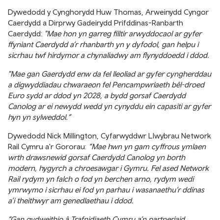
Dywedodd y Cynghorydd Huw Thomas, Arweinydd Cyngor
Caerdydd a Dirprwy Gadeirydd Prifddinas-Ranbarth
Caerdydd:
"Mae hon yn garreg filltir arwyddocaol ar gyfer
ffyniant Caerdydd a’r rhanbarth yn y dyfodol, gan helpu i
sicrhau twf hirdymor a chynaliadwy am flynyddoedd i ddod.
"Mae gan Gaerdydd enw da fel lleoliad ar gyfer cyngherddau
a digwyddiadau chwaraeon fel Pencampwriaeth bêl-droed
Euro sydd ar ddod yn 2028, a bydd gorsaf Caerdydd
Canolog ar ei newydd wedd yn cynyddu ein capasiti ar gyfer
hyn yn sylweddol.”
Dywedodd Nick Millington, Cyfarwyddwr Llwybrau Network
Rail Cymru a'r Gororau:
“Mae hwn yn gam cyffrous ymlaen
wrth drawsnewid gorsaf Caerdydd Canolog yn borth
modern, hygyrch a chroesawgar i Gymru. Fel ased Network
Rail rydym yn falch o fod yn berchen arno, rydym wedi
ymrwymo i sicrhau ei fod yn parhau i wasanaethu’r ddinas
a’i theithwyr am genedlaethau i ddod.
“Gan gydweithio â Trafnidiaeth Cymru a’n partneriaid