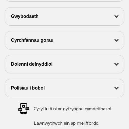
Gwybodaeth
Cyrchfannau gorau
Dolenni defnyddiol
Polisïau i bobol
Cysylltu â ni ar gyfryngau cymdeithasol
Lawrlwythwch ein ap rheilffordd