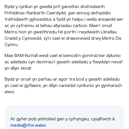
Bydd y cynllun yn gwella prif ganolfan drafnidiaeth
Prifddinas-Ranbarth Caerdydd, gan annog defnyddio
trafnidiaeth gyhoeddus a fydd yn helpu i wella ansawdd aer
ac yn cyfrannu at leihau allyriadau carbon. Mae’r orsaf
Metro hon yn gweithredu fel porth i rwydwaith Llinellau
Craidd y Cymoedd, sy'n cael ei drawsnewid drwy Metro De
Cymru.
Mae BAM Nuttall wedi cael ei benodi'n gontractwr dylunio
ac adeiladu cyn dechrau'r gwaith adeiladu y flwyddyn nesaf
yn dilyn tendr.
Bydd yr orsaf yn parhau ar agor tra bod y gwaith adeiladu
yn cael ei gyflawni, yn dilyn caniatâd cynllunio yn gynharach
eleni.
Ar gyfer pob ymholiad gan y cyfryngau, cysylltwch â
media@tfw.wales