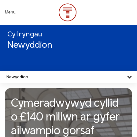
Skip
to
Menu
main
content
Cyfryngau
Newyddion
Newyddion
Cymeradwywyd cyllid
o £140 miliwn ar gyfer
ailwampio gorsaf
Cymeradwywyd cyllid o