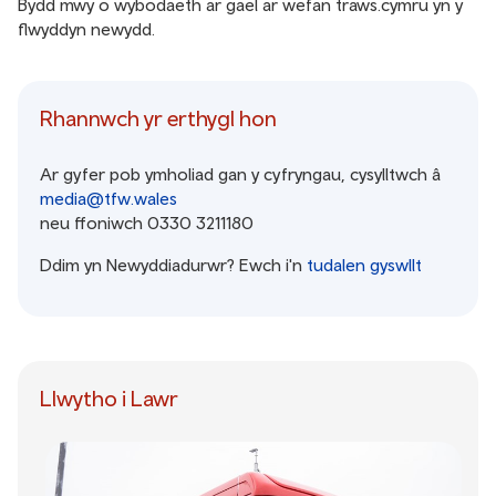
Bydd mwy o wybodaeth ar gael ar wefan traws.cymru yn y
flwyddyn newydd.
Rhannwch yr erthygl hon
Ar gyfer pob ymholiad gan y cyfryngau, cysylltwch â
media@tfw.wales
neu ffoniwch 0330 3211180
Ddim yn Newyddiadurwr? Ewch i'n
tudalen gyswllt
Llwytho i Lawr