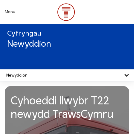
Skip
to
Menu
main
content
Cyfryngau
Newyddion
Newyddion
Cyhoeddi llwybr T22
newydd TrawsCymru