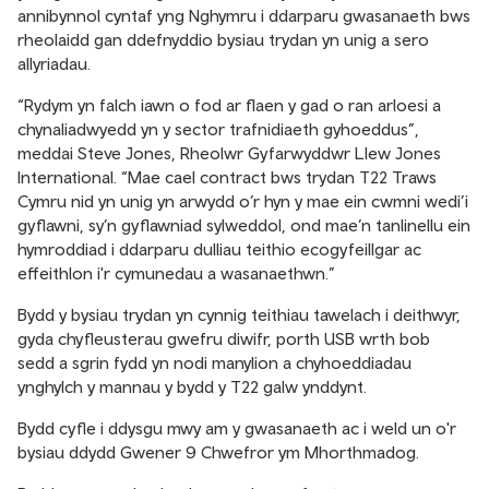
annibynnol cyntaf yng Nghymru i ddarparu gwasanaeth bws
rheolaidd gan ddefnyddio bysiau trydan yn unig a sero
allyriadau.
“Rydym yn falch iawn o fod ar flaen y gad o ran arloesi a
chynaliadwyedd yn y sector trafnidiaeth gyhoeddus”,
meddai Steve Jones, Rheolwr Gyfarwyddwr Llew Jones
International. “Mae cael contract bws trydan T22 Traws
Cymru nid yn unig yn arwydd o’r hyn y mae ein cwmni wedi’i
gyflawni, sy’n gyflawniad sylweddol, ond mae’n tanlinellu ein
hymroddiad i ddarparu dulliau teithio ecogyfeillgar ac
effeithlon i'r cymunedau a wasanaethwn.”
Bydd y bysiau trydan yn cynnig teithiau tawelach i deithwyr,
gyda chyfleusterau gwefru diwifr, porth USB wrth bob
sedd a sgrin fydd yn nodi manylion a chyhoeddiadau
ynghylch y mannau y bydd y T22 galw ynddynt.
Bydd cyfle i ddysgu mwy am y gwasanaeth ac i weld un o'r
bysiau ddydd Gwener 9 Chwefror ym Mhorthmadog.