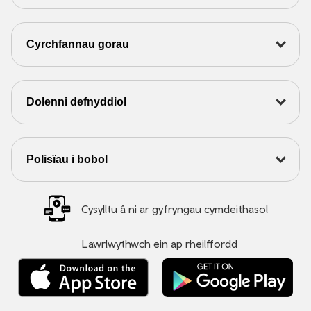
Cyrchfannau gorau
Dolenni defnyddiol
Polisïau i bobol
Cysylltu â ni ar gyfryngau cymdeithasol
Lawrlwythwch ein ap rheilffordd