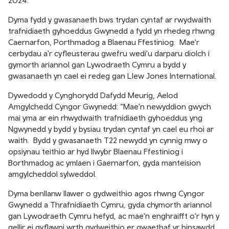
2024.
Dyma fydd y gwasanaeth bws trydan cyntaf ar rwydwaith
trafnidiaeth gyhoeddus Gwynedd a fydd yn rhedeg rhwng
Caernarfon, Porthmadog a Blaenau Ffestiniog. Mae'r
cerbydau a'r cyfleusterau gwefru wedi'u darparu diolch i
gymorth ariannol gan Lywodraeth Cymru a bydd y
gwasanaeth yn cael ei redeg gan Llew Jones International.
Dywedodd y Cynghorydd Dafydd Meurig, Aelod
Amgylchedd Cyngor Gwynedd: “Mae'n newyddion gwych
mai yma ar ein rhwydwaith trafnidiaeth gyhoeddus yng
Ngwynedd y bydd y bysiau trydan cyntaf yn cael eu rhoi ar
waith. Bydd y gwasanaeth T22 newydd yn cynnig mwy o
opsiynau teithio ar hyd llwybr Blaenau Ffestiniog i
Borthmadog ac ymlaen i Gaernarfon, gyda manteision
amgylcheddol sylweddol.
Dyma benllanw llawer o gydweithio agos rhwng Cyngor
Gwynedd a Thrafnidiaeth Cymru, gyda chymorth ariannol
gan Lywodraeth Cymru hefyd, ac mae'n enghraifft o'r hyn y
gellir ei gyflawni wrth gydweithio er gwaethaf yr hinsawdd