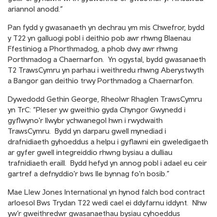
ariannol anodd.”
Pan fydd y gwasanaeth yn dechrau ym mis Chwefror, bydd
y T22 yn galluogi pobl i deithio pob awr rhwng Blaenau
Ffestiniog a Phorthmadog, a phob dwy awr rhwng
Porthmadog a Chaernarfon. Yn ogystal, bydd gwasanaeth
T2 TrawsCymru yn parhau i weithredu rhwng Aberystwyth
a Bangor gan deithio trwy Porthmadog a Chaernarfon.
Dywedodd Gethin George, Rheolwr Rhaglen TrawsCymru
yn TrC: “Pleser yw gweithio gyda Chyngor Gwynedd i
gyflwyno'r llwybr ychwanegol hwn i rwydwaith
TrawsCymru. Bydd yn darparu gwell mynediad i
drafnidiaeth gyhoeddus a helpu i gyflawni ein gweledigaeth
ar gyfer gwell integreiddio rhwng bysiau a dulliau
trafnidiaeth eraill. Bydd hefyd yn annog pobl i adael eu ceir
gartref a defnyddio'r bws lle bynnag fo'n bosib.”
Mae Llew Jones International yn hynod falch bod contract
arloesol Bws Trydan T22 wedi cael ei ddyfarnu iddynt. Nhw
yw’r gweithredwr gwasanaethau bysiau cyhoeddus