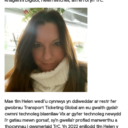
Rhaglenni Digidol, Helen Mitchell, am ei rôl yn TrC.
Mae tîm Helen wedi’u cynnwys yn ddiweddar ar restr fer
gwobrau Transport Ticketing Global am eu gwaith gyda’r
cwmni technoleg blaenllaw Vix ar gyfer technoleg newydd
i'r gatiau mewn gorsaf, sy’n gwella’r profiad manwerthu a
thocynnau i gwsmeriaid TrC. Yn 2022 enillodd tîm Helen y