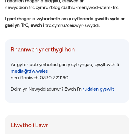
I ddarllen rhagor o blogiau, cliciwch ar
newyddion.trc.cymru/blog/dathlu-menywod-stem-trc
.
I gael rhagor o wybodaeth am y cyfleoedd gwaith sydd ar
gael yn TrC, ewch i
trc.cymru/ceiswyr-swyddi
.
Rhannwch yr erthygl hon
Ar gyfer pob ymholiad gan y cyfryngau, cysylltwch â
media@tfw.wales
neu ffoniwch 0330 3211180
Ddim yn Newyddiadurwr? Ewch i'n
tudalen gyswllt
Llwytho i Lawr