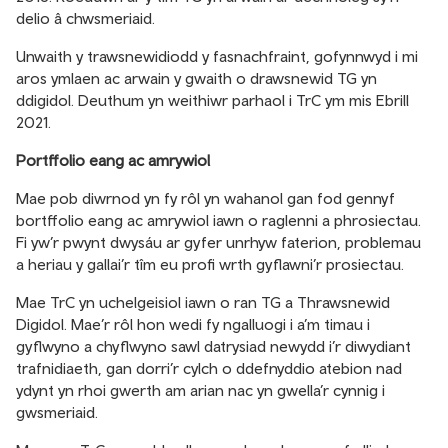
delio â chwsmeriaid.
Unwaith y trawsnewidiodd y fasnachfraint, gofynnwyd i mi
aros ymlaen ac arwain y gwaith o drawsnewid TG yn
ddigidol. Deuthum yn weithiwr parhaol i TrC ym mis Ebrill
2021.
Portffolio eang ac amrywiol
Mae pob diwrnod yn fy rôl yn wahanol gan fod gennyf
bortffolio eang ac amrywiol iawn o raglenni a phrosiectau.
Fi yw’r pwynt dwysáu ar gyfer unrhyw faterion, problemau
a heriau y gallai’r tîm eu profi wrth gyflawni’r prosiectau.
Mae TrC yn uchelgeisiol iawn o ran TG a Thrawsnewid
Digidol. Mae’r rôl hon wedi fy ngalluogi i a’m timau i
gyflwyno a chyflwyno sawl datrysiad newydd i’r diwydiant
trafnidiaeth, gan dorri’r cylch o ddefnyddio atebion nad
ydynt yn rhoi gwerth am arian nac yn gwella’r cynnig i
gwsmeriaid.