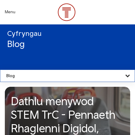
Skip
to
Menu
main
content
Cyfryngau
Blog
Blog
Dathlu menywod
STEM TrC - Pennaeth
Rhaglenni Digidol,