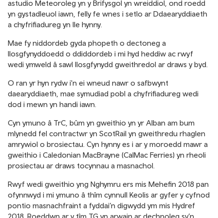
astudio Meteoroleg yn y Brifysgol yn wreiddiol, ond roedd
yn gystadleuol iawn, felly fe wnes i setlo ar Ddaearyddiaeth
a chyfrifiadureg yn lle hynny.
Mae fy niddordeb gyda phopeth o dectoneg a
llosgfynyddoedd o ddiddordeb i mi hyd heddiw ac rwyf
wedi ymweld â sawl llosgfynydd gweithredol ar draws y byd.
O ran yr hyn rydw i'n ei wneud nawr o safbwynt
daearyddiaeth, mae symudiad pobl a chyfrifiadureg wedi
dod i mewn yn handi iawn.
Cyn ymuno â TrC, bûm yn gweithio yn yr Alban am bum
mlynedd fel contractwr yn ScotRail yn gweithredu rhaglen
amrywiol o brosiectau. Cyn hynny es i ar y moroedd mawr a
gweithio i Caledonian MacBrayne (CalMac Ferries) yn rheoli
prosiectau ar draws tocynnau a masnachol.
Rwyf wedi gweithio yng Nghymru ers mis Mehefin 2018 pan
ofynnwyd i mi ymuno â thîm cynnull Keolis ar gyfer y cyfnod
pontio masnachfraint a fyddai’n digwydd ym mis Hydref
2018. Roeddwn ar y tîm TG yn arwain ar dechnoleg sy’n