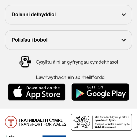
Dolenni defnyddiol
Polisïau i bobol
Cysylltu â ni ar gyfryngau cymdeithasol
Lawrlwythwch ein ap rheilffordd