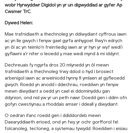
wobr Hyrwyddwr Digidol yn yr un digwyddiad ar gyfer Ap
Cwsmer TrC.
Dywed Helen:
Mae trafnidiaeth a thechnoleg yn ddiwydiant cyffrous iawn
ac yn lle gwych i fenyw gael gyrfa anhygoel. Rwy'n edrych
yn ôl ac yn teimlo'n freintiedig iawn ar yr hyn yr wyf wedi'i
gyflawni a'r nifer o leoedd y mae wedi mynd â mi iddynt.
Dechreuais fy ngyrfa dros 20 mlynedd yn ôl mewn
trafnidiaeth a thechnoleg trwy ddod o hyd i brosiect
arbenigol iawn ac arweiniodd hynny fi ymlaen at gyfleoedd
gwych. Roedd yn anodd i ddechrau, roeddwn yn fenyw
mewn diwydiant a oedd yn cael ei ddominyddu gan
ddynion, ond nid yw yr un peth nawr. Doedd gen i ddim ofn
gofyn cwestiynau a rhoddais amser i ddeall y diwydiant.
O oedran ifanc roedd gen i ddiddordeb mewn
Daearyddiaeth erioed, ond yn fwy yr ochr gorfforol fel
folcanoleg, tectoneg, a systemau tywydd. Roeddwn i eisiau