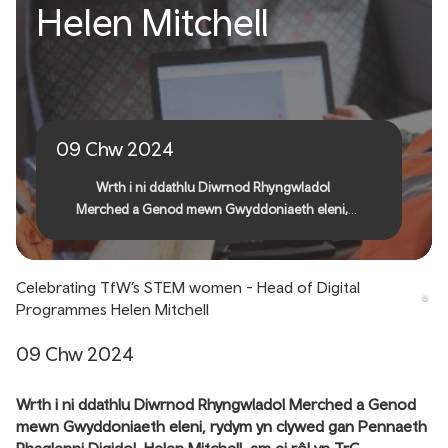
Dathlu menywod STEM
Helen Mitchell
TrC - Pennaeth Rhaglenni
Digidol, Helen Mitchell
09 Chw 2024
Wrth i ni ddathlu Diwrnod Rhyngwladol
Merched a Genod mewn Gwyddoniaeth eleni,
rydym yn clywed gan Pennaeth Rhaglenni Digidol,
Helen Mitchell, am ei rôl yn TrC.
Celebrating TfW’s STEM women - Head of Digital
Programmes Helen Mitchell
09 Chw 2024
Wrth i ni ddathlu Diwrnod Rhyngwladol Merched a Genod
mewn Gwyddoniaeth eleni, rydym yn clywed gan Pennaeth