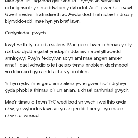
Mae gan TrC agwedd gall-wneud - rydym yn sefydliad
uchelgeisiol sy’n meddwl am y dyfodol. Ar ôl gweithio i sawl
Gweithredwr Trafnidiaeth ac Awdurdod Trafnidiaeth dros y
blynyddoedd, mae hyn yn braf iawn.
Canlyniadau gwych
Rwyf wrth fy modd a sialens. Mae gen i lawer o heriau yn fy
rôl bob dydd a gallaf ymdopi'n dda iawn â sefyllfaoedd
annisgwyl. Rwy'n feddyliwr ac yn aml mae angen amser
arnaf i gael ychydig o le i geisio tynnu problem dechnegol
yn ddarnau i gyrraedd achos y problem.
Yr hyn rydw i'n ei garu am sialens yw ei gweithio'n drylwyr
gyda phobl a thimau o'r un anian, a chael canlyniad gwych.
Mae’r timau o fewn TrC wedi bod yn wych i weithio gyda
nhw, yn wybodus iawn ac yn angerddol am yr hyn maen
nhw’n ei wneud.